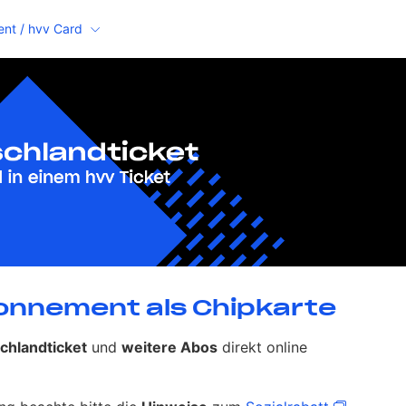
nt / hvv Card
 / hvv Card
onnement als Chipkarte
chlandticket
und
weitere Abos
direkt online