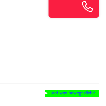
Und was bewegt dich?
oglePlay
m iOS-Store