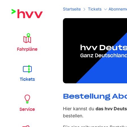
Startseite
Tickets
Abonneme
Fahrpläne
Tickets
Abonnement
Bestellung Ab
Hier kannst du
das hvv Deuts
Service
bestellen.