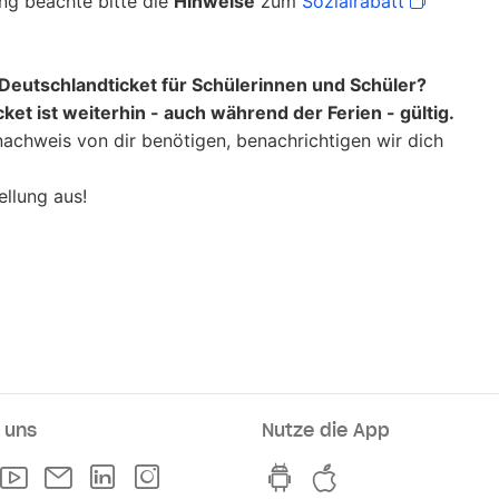
ung beachte bitte die
Hinweise
zum
Sozialrabatt
 Deutschlandticket für Schülerinnen und Schüler?
ket ist weiterhin - auch während der Ferien - gültig.
nachweis von dir benötigen, benachrichtigen wir dich
ellung aus!
 uns
Nutze die App
fsstellen
Facebook
Youtube
Newsletter
Linkedln
Instagram
hvv switch App auf Go
hvv switch App i